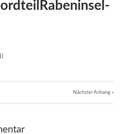
ordteilRabeninsel-
1)
Nächster
Anhang
»
mentar