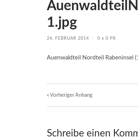
AuenwaldteilN
1.jpg
24. FEBRUAR 2014
/
0
x
0 PX
Auenwaldteil Nordteil Rabeninsel (
« Vorheriger
Anhang
Schreibe einen Kom