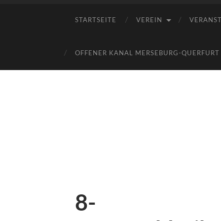
STARTSEITE
VEREIN
VERANS
OFFENER KANAL MERSEBURG-QUERFURT E
8-