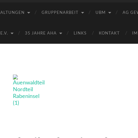
Saale
e.V.
TALTUNGEN
GRUPPENARBEIT
UBM
AG GE
(AHA)
.V.
35 JAHRE AHA
LINKS
KONTAKT
IM