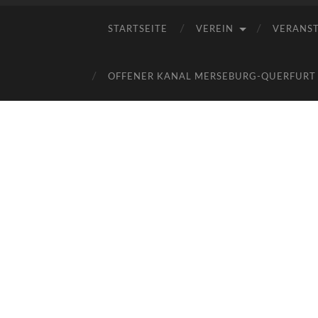
STARTSEITE
VEREIN
VERANS
OFFENER KANAL MERSEBURG-QUERFURT E