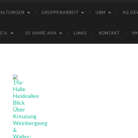
Saale
e.V.
TALTUNGEN
GRUPPENARBEIT
UBM
AG GE
(AHA)
.V.
35 JAHRE AHA
LINKS
KONTAKT
IM