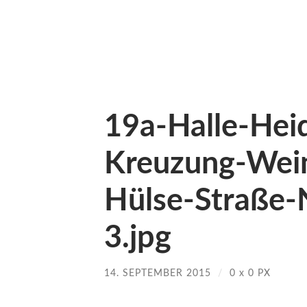
19a-Halle-Heid
Kreuzung-Wei
Hülse-Straße-
3.jpg
14. SEPTEMBER 2015
/
0
x
0 PX