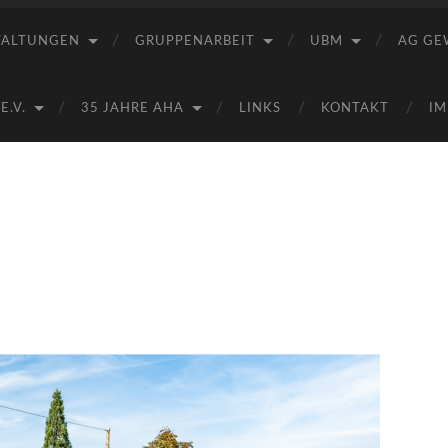
Saale
e.V.
TALTUNGEN
GRUPPENARBEIT
UBM
AG GE
(AHA)
.V.
35 JAHRE AHA
LINKS
KONTAKT
IM