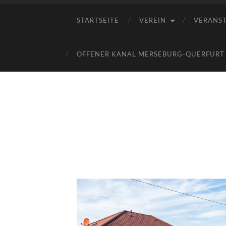
STARTSEITE
VEREIN
VERANS
OFFENER KANAL MERSEBURG-QUERFURT E