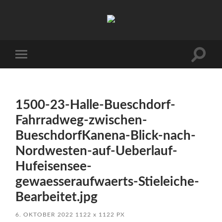
Arbeitskreis
Hallesche
Auenwälder
zu
Halle
Suchfe
Mobile-
/
ein-/a
Menü
Saale
ein-/ausblenden
e.V.
(AHA)
1500-23-Halle-Bueschdorf-
Fahrradweg-zwischen-
BueschdorfKanena-Blick-nach-
Nordwesten-auf-Ueberlauf-
Hufeisensee-
gewaesseraufwaerts-Stieleiche-
Bearbeitet.jpg
6. OKTOBER 2022
1122
x
1122 PX