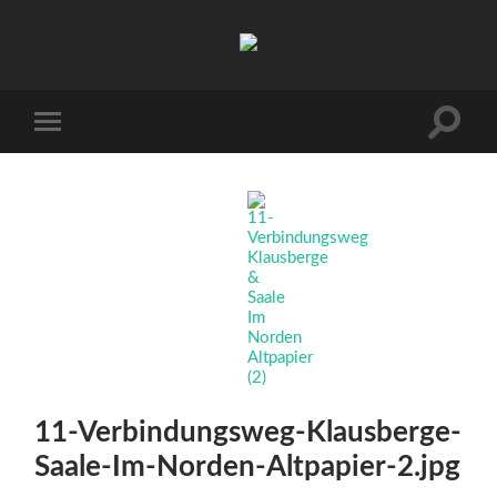
Arbeitskreis
Hallesche
Auenwälder
zu
Halle
Suchfe
Mobile-
/
ein-/a
Menü
Saale
ein-/ausblenden
e.V.
(AHA)
11-Verbindungsweg-Klausberge-
Saale-Im-Norden-Altpapier-2.jpg