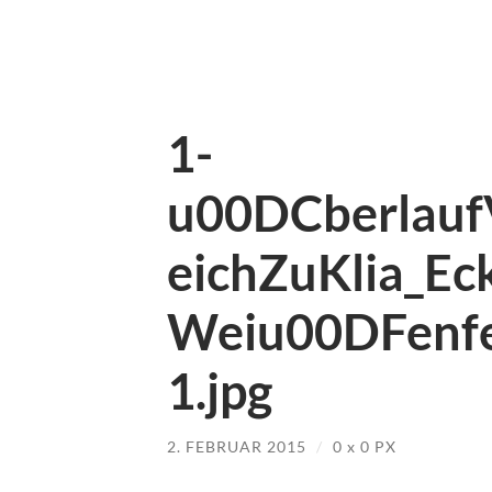
1-
u00DCberlauf
eichZuKlia_Ec
Weiu00DFenfe
1.jpg
2. FEBRUAR 2015
/
0
x
0 PX