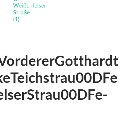
VordererGotthardt
keTeichstrau00DFe
lserStrau00DFe-