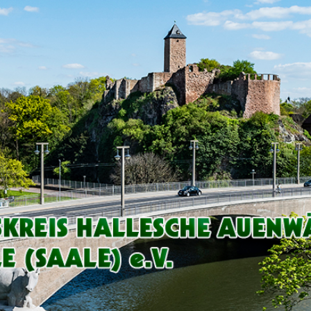
Arbeitskreis
Hallesche
Auenwälder
zu
Halle
/