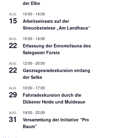
der Elbe
10:00
-
14:00
AUG.
15
Arbeitseinsatz auf der
Streuobstwiese „Am Landhaus“
10:00
-
14:00
AUG.
22
Erfassung der Entomofauna des
Salegaster Forsts
12:00
-
20:00
AUG.
22
Ganztagesradexkursion entlang
der Selke
10:00
-
17:00
AUG.
29
Fahrradexkursion durch die
Dübener Heide und Muldeaue
19:00
-
22:00
AUG.
31
Versammlung der Initiative “Pro
Baum”