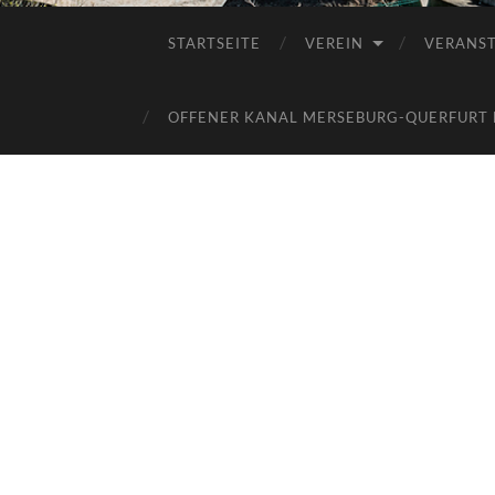
STARTSEITE
VEREIN
VERANS
OFFENER KANAL MERSEBURG-QUERFURT E