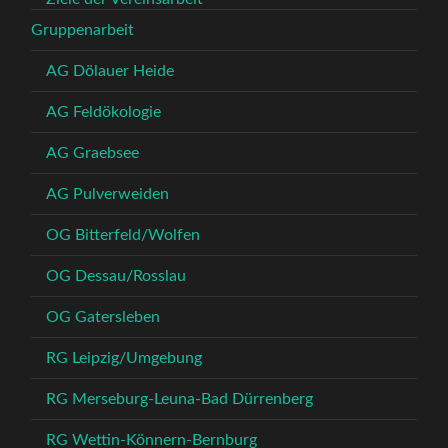
Gruppenarbeit
AG Dölauer Heide
AG Feldökologie
AG Graebsee
AG Pulverweiden
OG Bitterfeld/Wolfen
OG Dessau/Rosslau
OG Gatersleben
RG Leipzig/Umgebung
RG Merseburg-Leuna-Bad Dürrenberg
RG Wettin-Könnern-Bernburg