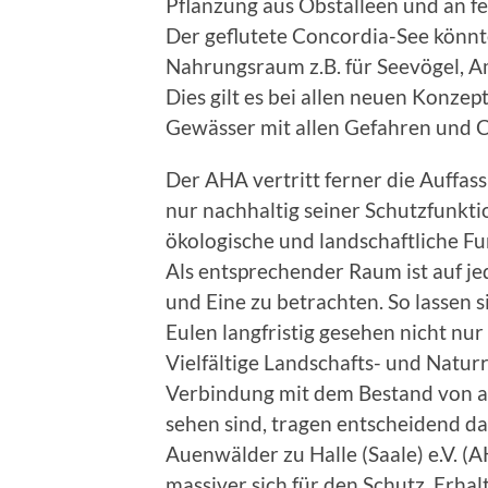
Pflanzung aus Obstalleen und an f
Der geflutete Concordia-See könnt
Nahrungsraum z.B. für Seevögel, A
Dies gilt es bei allen neuen Konzep
Gewässer mit allen Gefahren und C
Der AHA vertritt ferner die Auffas
nur nachhaltig seiner Schutzfunk
ökologische und landschaftliche F
Als entsprechender Raum ist auf je
und Eine zu betrachten. So lassen s
Eulen langfristig gesehen nicht nur
Vielfältige Landschafts- und Natur
Verbindung mit dem Bestand von a
sehen sind, tragen entscheidend da
Auenwälder zu Halle (Saale) e.V. (
massiver sich für den Schutz, Erh