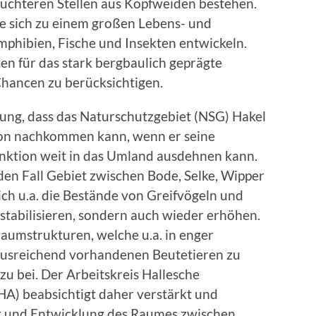
euchteren Stellen aus Kopfweiden bestehen.
e sich zu einem großen Lebens- und
mphibien, Fische und Insekten entwickeln.
ten für das stark bergbaulich geprägte
hancen zu berücksichtigen.
sung, dass das Naturschutzgebiet (NSG) Hakel
tion nachkommen kann, wenn er seine
unktion weit in das Umland ausdehnen kann.
den Fall Gebiet zwischen Bode, Selke, Wipper
ich u.a. die Bestände von Greifvögeln und
 stabilisieren, sondern auch wieder erhöhen.
raumstrukturen, welche u.a. in enger
usreichend vorhandenen Beutetieren zu
zu bei. Der Arbeitskreis Hallesche
AHA) beabsichtigt daher verstärkt und
alt und Entwicklung des Raumes zwischen