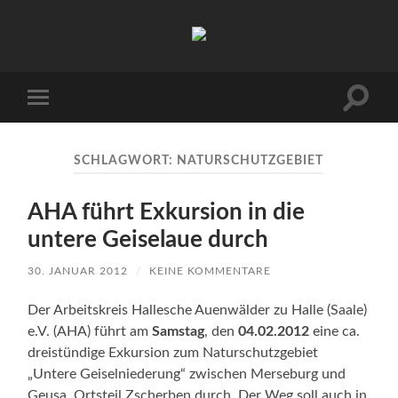
Arbeitskreis
Hallesche
Auenwälder
zu
Halle
Suchfe
Mobile-
/
ein-/a
Menü
Saale
ein-/ausblenden
e.V.
(AHA)
SCHLAGWORT:
NATURSCHUTZGEBIET
AHA führt Exkursion in die
untere Geiselaue durch
30. JANUAR 2012
/
KEINE KOMMENTARE
Der Arbeitskreis Hallesche Auenwälder zu Halle (Saale)
e.V. (AHA) führt am
Samstag
, den
04
.02.2012
eine ca.
dreistündige Exkursion zum Naturschutzgebiet
„Untere Geiselniederung“ zwischen Merseburg und
Geusa, Ortsteil Zscherben durch. Der Weg soll auch in