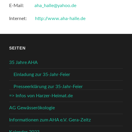
E-Mail:
aha_halle@yahoo.de
Internet:
http://www.aha-halle.de
SEITEN
35 Jahre AHA
Einladung zur 35-Jahr-Feier
Presseerklärung zur 35-Jahr-Feier
=> Infos von Harzer-Heimat.de
AG Gewässerökologie
Informationen zum AHA e.V. Gera-Zeitz