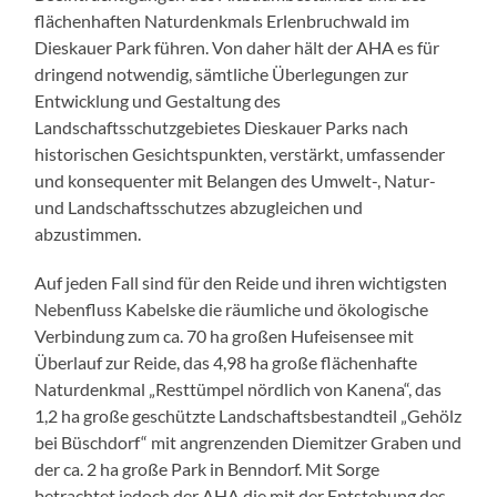
flächenhaften Naturdenkmals Erlenbruchwald im
Dieskauer Park führen. Von daher hält der AHA es für
dringend notwendig, sämtliche Überlegungen zur
Entwicklung und Gestaltung des
Landschaftsschutzgebietes Dieskauer Parks nach
historischen Gesichtspunkten, verstärkt, umfassender
und konsequenter mit Belangen des Umwelt-, Natur-
und Landschaftsschutzes abzugleichen und
abzustimmen.
Auf jeden Fall sind für den Reide und ihren wichtigsten
Nebenfluss Kabelske die räumliche und ökologische
Verbindung zum ca. 70 ha großen Hufeisensee mit
Überlauf zur Reide, das 4,98 ha große flächenhafte
Naturdenkmal „Resttümpel nördlich von Kanena“, das
1,2 ha große geschützte Landschaftsbestandteil „Gehölz
bei Büschdorf“ mit angrenzenden Diemitzer Graben und
der ca. 2 ha große Park in Benndorf. Mit Sorge
betrachtet jedoch der AHA die mit der Entstehung des