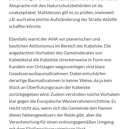
Absprache mit den Naturschutzbehörden ist da
unakzeptabel. Stattdessen gilt es zu prüfen, inwieweit
z.B. auch eine leichte Aufständerung der Straße Abhilfe
schaffen könnte.
Ebenfalls warnt der AHA vor planerischen und
baulichen Aktionismus im Bereich der Kabelske. Die
angedachten Vorhaben des Gemeinderates von
Kabelsketal die Kabelske streckenweise in Form von
Kanälen von Ortslagen wegzuverlegen sind klare
Gewässerausbaumaßnahmen. Dabei entschärfen
derartige Baumaßnahmen in keiner Weise, da ja kein
Stück an Überflutungsraum der Kabelske
zurückgegeben wird. Zudem verstoßen solche Vorhaben
klar gegen die Europäische Wasserrahmenrichtlinie. Es
reicht nicht aus, wenn sich die Gemeinde den Namen
dieses Nebengewässers der Reide gibt, aber die
Verantwortung für einen ordnungsgemäßen Umgang
mit dem Fließgewässer vermissen lässt.