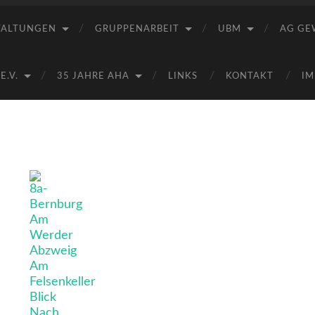
Saale
e.V.
TALTUNGEN
GRUPPENARBEIT
UBM
AG GE
(AHA)
.V.
35 JAHRE AHA
LINKS
KONTAKT
IM