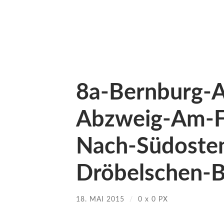
8a-Bernburg-
Abzweig-Am-Fe
Nach-Südoste
Dröbelschen-B
18. MAI 2015
/
0
x
0 PX