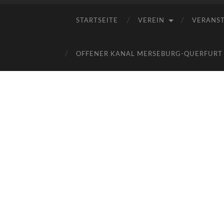
STARTSEITE
VEREIN
VERANS
OFFENER KANAL MERSEBURG-QUERFURT E