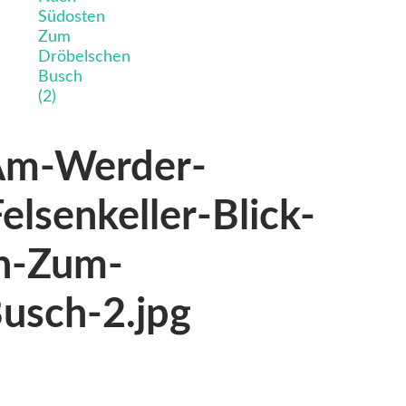
Am-Werder-
lsenkeller-Blick-
n-Zum-
usch-2.jpg