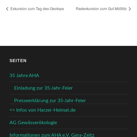
Exkursion zum Tag des Geotops
Radexkursion zum Gut Mößlitz
SEITEN
35 Jahre AHA
Einladung zur 35-Jahr-Feier
Presseerklärung zur 35-Jahr-Feier
=> Infos von Harzer-Heimat.de
AG Gewässerökologie
Informationen zum AHA e.V. Gera-Zeitz