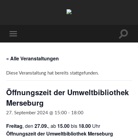
Arbeitskreis
Hallesche
Auenwälder
zu
Halle
Suchfe
Mobile-
/
ein-/a
Menü
Saale
ein-/ausblenden
e.V.
(AHA)
« Alle Veranstaltungen
Diese Veranstaltung hat bereits stattgefunden.
Öffnungszeit der Umweltbibliothek
Merseburg
27. September 2024 @ 15:00
-
18:00
Freitag
, den
27.09.
, ab
15.00
bis
18.00
Uhr
Öffnungszeit der Umweltbibliothek Merseburg