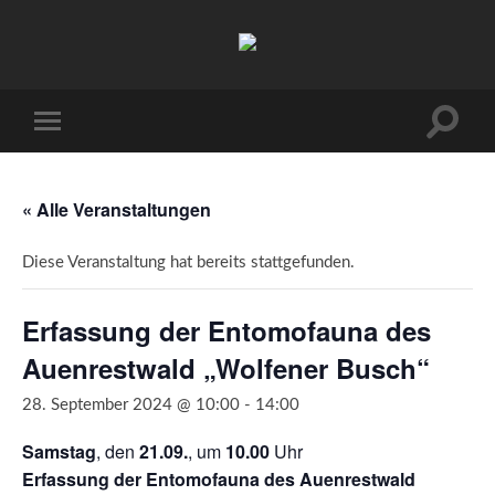
Arbeitskreis
Hallesche
Auenwälder
zu
Halle
Suchfe
Mobile-
/
ein-/a
Menü
Saale
ein-/ausblenden
e.V.
(AHA)
« Alle Veranstaltungen
Diese Veranstaltung hat bereits stattgefunden.
Erfassung der Entomofauna des
Auenrestwald „Wolfener Busch“
28. September 2024 @ 10:00
-
14:00
Samstag
, den
21.09.
, um
10.00
Uhr
Erfassung der Entomofauna des Auenrestwald